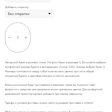
Добавить открытку
Купить
Авторский букет в розовых тонах. На фото букет в размере S. Вы можете выбрать
комфортный размер букета в выпадающем списке: S,M,L. Базово выбран букет S.
Размеры отличаются между собой количеством цветка, при этом общая
концепция букета и цветовая палитра остается неизменной.
Ваша композиция будет доставлена в аквапаке, также вы получите совет
флориста и средство для продления жизни срезанных цветов. Для комфортной
дальнейшей транспортировки добавьте при заказе переноску.
Тарифы и условия доставки можно найти в разделе "доставка и оплата".
*В букете частично использованы сезонные цветы. К сожалению, мы не можем