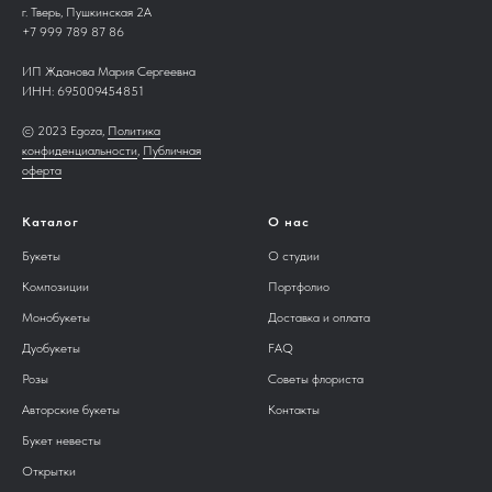
г. Тверь, Пушкинская 2А
+7 999 789 87 86
ИП Жданова Мария Сергеевна
ИНН:
695009454851
© 2023 Egoza,
Политика
конфиденциальности
,
Публичная
оферта
Каталог
О нас
Букеты
О студии
Композиции
Портфолио
Монобукеты
Доставка и оплата
Дуобукеты
FAQ
Розы
Советы флориста
Авторские букеты
Контакты
Букет невесты
Открытки