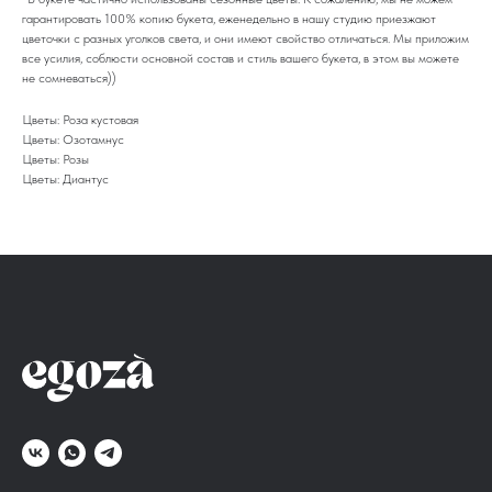
гарантировать 100% копию букета, еженедельно в нашу студию приезжают
цветочки с разных уголков света, и они имеют свойство отличаться. Мы приложим
все усилия, соблюсти основной состав и стиль вашего букета, в этом вы можете
не сомневаться))
Цветы: Роза кустовая
Цветы: Озотамнус
Цветы: Розы
Цветы: Диантус