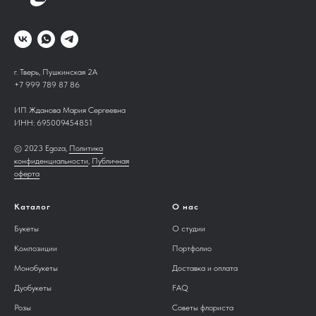
г. Тверь, Пушкинская 2А
+7 999 789 87 86
ИП Жданова Мария Сергеевна
ИНН:
695009454851
© 2023 Egoza,
Политика
конфиденциальности
,
Публичная
оферта
Каталог
О нас
Букеты
О студии
Композиции
Портфолио
Монобукеты
Доставка и оплата
Дуобукеты
FAQ
Розы
Советы флориста