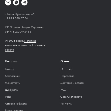
г. Тверь, Пушкинская 2А
+7 999 789 87 86
ИП Жданова Мария Сергеевна
ИНН:
695009454851
© 2023 Egoza,
Политика
конфиденциальности
,
Публичная
оферта
Каталог
О нас
Букеты
О студии
Композиции
Портфолио
Монобукеты
Доставка и оплата
Дуобукеты
FAQ
Розы
Советы флориста
Авторские букеты
Контакты
Букет невесты