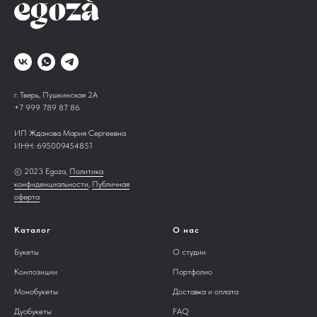
г. Тверь, Пушкинская 2А
+7 999 789 87 86
ИП Жданова Мария Сергеевна
ИНН:
695009454851
© 2023 Egoza,
Политика
конфиденциальности
,
Публичная
оферта
Каталог
О нас
Букеты
О студии
Композиции
Портфолио
Монобукеты
Доставка и оплата
Дуобукеты
FAQ