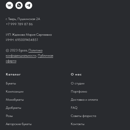
г. Тверь, Пушкинская 2А
+7 999 789 87 86
ИП Жданова Мария Сергеевна
ИНН:
695009454851
© 2023 Egoza,
Политика
конфиденциальности
,
Публичная
оферта
Каталог
О нас
Букеты
О студии
Композиции
Портфолио
Монобукеты
Доставка и оплата
Дуобукеты
FAQ
Розы
Советы флориста
Авторские букеты
Контакты