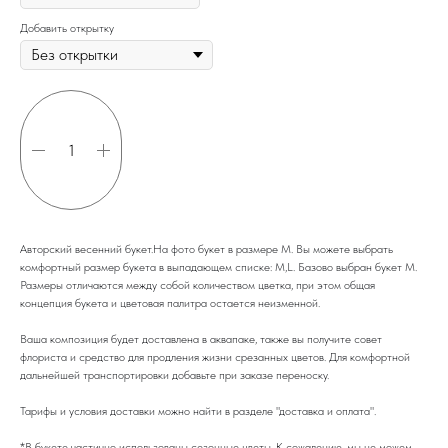
Добавить открытку
Купить
Авторский весенний букет.На фото букет в размере M. Вы можете выбрать
комфортный размер букета в выпадающем списке: M,L. Базово выбран букет M.
Размеры отличаются между собой количеством цветка, при этом общая
концепция букета и цветовая палитра остается неизменной.
Ваша композиция будет доставлена в аквапаке, также вы получите совет
флориста и средство для продления жизни срезанных цветов. Для комфортной
дальнейшей транспортировки добавьте при заказе переноску.
Тарифы и условия доставки можно найти в разделе "доставка и оплата".
*В букете частично использованы сезонные цветы. К сожалению, мы не можем