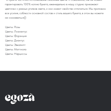
гарантировать 100% копию букета, еженедельно в нашу студию приезжают
цветочки с разных уголков света, и они имеют свойство отличаться. Мы приложим
все усилия, соблюсти основной состав и стиль вашего букета, в этом вы можете
не сомневаться))
Цветы: Розы
Цветы: Лизиантус
Цветы: Форзиция
Цветы: Диантус
Цветы: Эвкалипт
Цветы: Маттиола
Цветы: Нарциссы