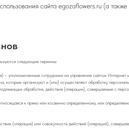
спользования сайта egozaflowers.ru (а также
инов
льзуются следующие термины:
я) – уполномоченные сотрудники на управление сайтом Интернет м
 которые организуют и (или) осуществляют обработку персональн
 подлежащих обработке, действия (операции), совершаемые с перс
относящаяся к прямо или косвенно определенному, или определяем
йствие (операция) или совокупность действий (операций), соверша