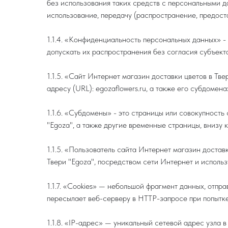
без использования таких средств с персональными да
использование, передачу (распространение, предост
1.1.4. «Конфиденциальность персональных данных» 
допускать их распространения без согласия субъект
1.1.5. «Сайт Интернет магазин доставки цветов в Тв
адресу (URL): egozaflowers.ru, а также его субдомена
1.1.6. «Субдомены» - это страницы или совокупность
"Egoza", а также другие временные страницы, внизу
1.1.5. «Пользователь сайта Интернет магазин достав
Твери "Egoza", посредством сети Интернет и исполь
1.1.7. «Cookies» — небольшой фрагмент данных, отп
пересылает веб-серверу в HTTP-запросе при попытке
1.1.8. «IP-адрес» — уникальный сетевой адрес узла 