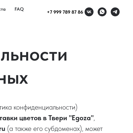
ста
FAQ
+7 999 789 87 86
льности
ных
тика конфиденциальности)
авки цветов в Твери "Egoza"
,
ru
(а также его субдоменах), может