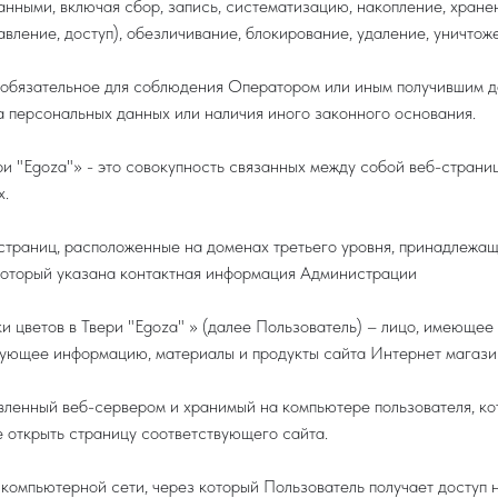
нными, включая сбор, запись, систематизацию, накопление, хранен
авление, доступ), обезличивание, блокирование, удаление, уничто
- обязательное для соблюдения Оператором или иным получившим 
а персональных данных или наличия иного законного основания.
ери "Egoza"» - это совокупность связанных между собой веб-стран
х.
 страниц, расположенные на доменах третьего уровня, принадлежа
 который указана контактная информация Администрации
ки цветов в Твери "Egoza" » (далее Пользователь) – лицо, имеющее
зующее информацию, материалы и продукты сайта Интернет магазин
равленный веб-сервером и хранимый на компьютере пользователя, к
 открыть страницу соответствующего сайта.
в компьютерной сети, через который Пользователь получает доступ 