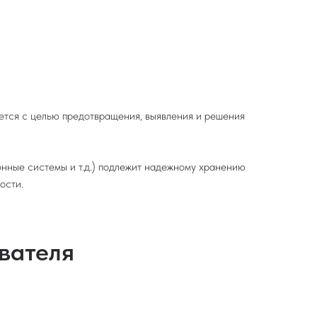
уется с целью предотвращения, выявления и решения
нные системы и т.д.) подлежит надежному хранению
ости.
вателя