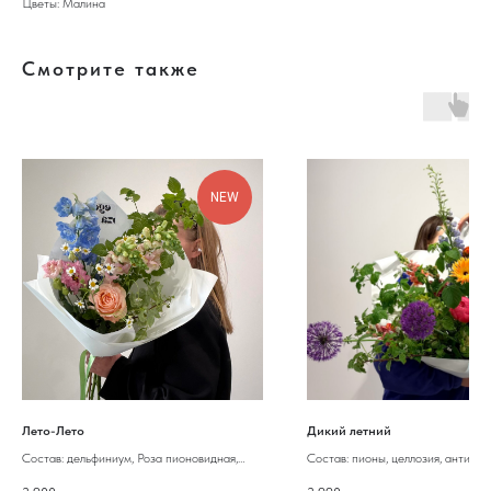
Цветы: Малина
Смотрите также
NEW
Лето-Лето
Дикий летний
Состав: дельфиниум, Роза пионовидная,
Состав: пионы, целлозия, антирри
танацетум, , лизиантус, антирринум, малина
алиум, розы вегги, герберы, дельф