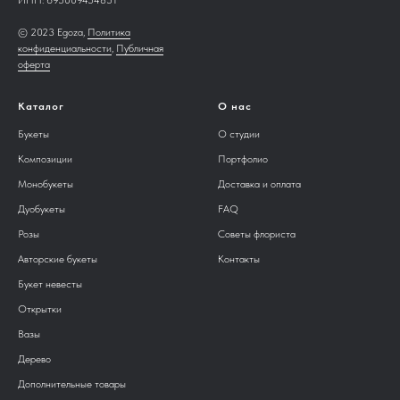
ИНН:
695009454851
© 2023 Egoza,
Политика
конфиденциальности
,
Публичная
оферта
Каталог
О нас
Букеты
О студии
Композиции
Портфолио
Монобукеты
Доставка и оплата
Дуобукеты
FAQ
Розы
Советы флориста
Авторские букеты
Контакты
Букет невесты
Открытки
Вазы
Дерево
Дополнительные товары