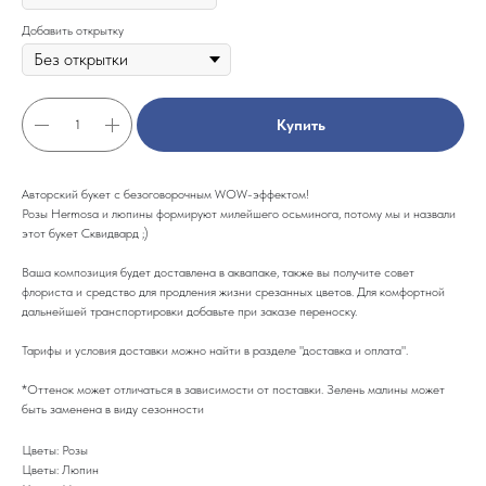
Добавить открытку
Купить
Авторский букет с безоговорочным WOW-эффектом!
Розы Hermosa и люпины формируют милейшего осьминога, потому мы и назвали
этот букет Сквидвард ;)
Ваша композиция будет доставлена в аквапаке, также вы получите совет
флориста и средство для продления жизни срезанных цветов. Для комфортной
дальнейшей транспортировки добавьте при заказе переноску.
Тарифы и условия доставки можно найти в разделе "доставка и оплата".
*Оттенок может отличаться в зависимости от поставки. Зелень малины может
быть заменена в виду сезонности
Цветы: Розы
Цветы: Люпин