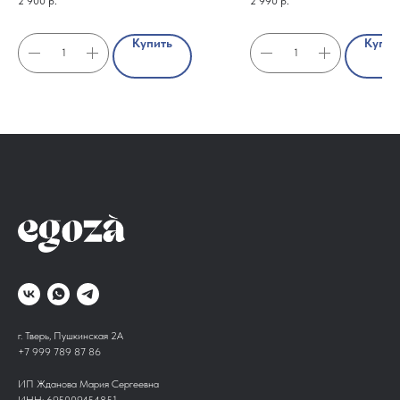
2 900
р.
2 990
р.
малина
Купить
Купит
г. Тверь, Пушкинская 2А
+7 999 789 87 86
ИП Жданова Мария Сергеевна